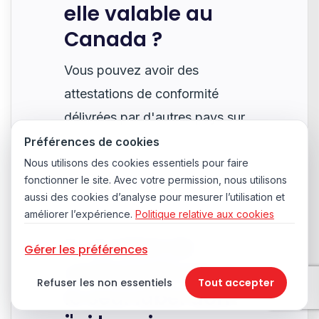
elle valable au
Canada ?
Vous pouvez avoir des
attestations de conformité
délivrées par d'autres pays sur
votre bateau, à condition qu'il
Préférences de cookies
Nous utilisons des cookies essentiels pour faire
dispose également d'une
fonctionner le site. Avec votre permission, nous utilisons
attestation de conformité
aussi des cookies d’analyse pour mesurer l’utilisation et
canadienne.
améliorer l’expérience.
Politique relative aux cookies
6. Le label de
Gérer les préférences
conformité est-il
Refuser les non essentiels
Tout accepter
le seul label dont