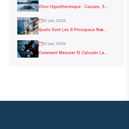
Choc Hypothermique : Causes, S...
01 Jun, 2025
Quels Sont Les 6 Principaux Nœ...
01 Jun, 2025
Comment Mesurer Et Calculer La...