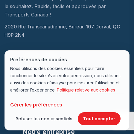
le souhaitez. Rapide, facile et approuvée par
Transports Canada !
2020 Rte Transcanadienne, Bureau 107 Dorval, QC
H9P 2N4
Liens utiles
Préférences de cookies
Nous utilisons des cookies essentiels pour faire
fonctionner le site. Avec votre permission, nous utilisons
À propos
aussi des cookies d’analyse pour mesurer l’utilisation et
Nous joindre
améliorer l’expérience.
Politique relative aux cookies
Blogue de sécurité nautique
Gérer les préférences
FAQ sur le cours de navigation
Refuser les non essentiels
Tout accepter
Notre entreprise