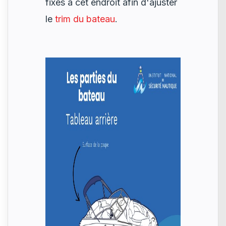
fixés à cet endroit afin d'ajuster
le
trim du bateau
.